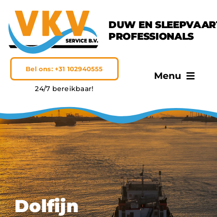
Ga
naar
DUW EN SLEEPVAAR
inhoud
PROFESSIONALS
Bel ons: +31 102940555
Menu
24/7 bereikbaar!
Home
VKV Service
Diensten
Onze vloot
Dolfijn