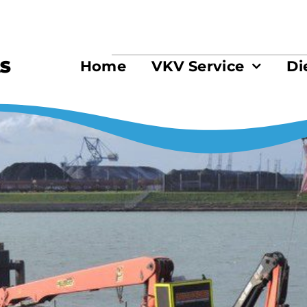
S
Home
VKV Service
Di