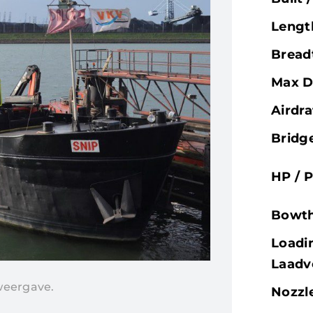
Lengt
Bread
Max D
Airdra
Bridg
HP / 
Bowth
Loadin
Laad
 weergave.
Nozzle