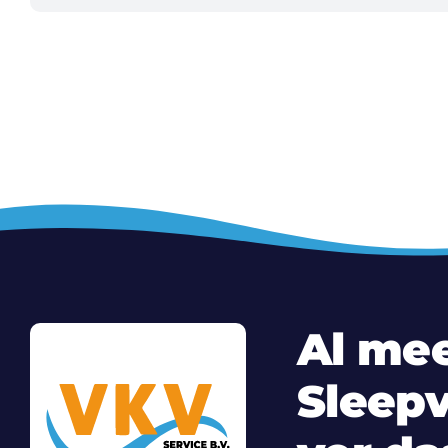
Al mee
Sleepv