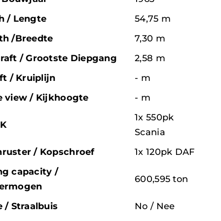
h / Lengte
54,75 m
th /Breedte
7,30 m
raft / Grootste Diepgang
2,58 m
ft / Kruiplijn
- m
e view / Kijkhoogte
- m
1x 550pk
PK
Scania
ruster / Kopschroef
1x 120pk DAF
g capacity /
600,595 ton
vermogen
 / Straalbuis
No / Nee