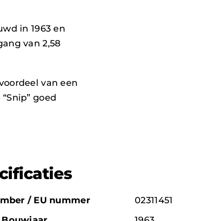
uwd in 1963 en
gang van 2,58
voordeel van een
 “Snip” goed
cificaties
mber / EU nummer
02311451
/ Bouwjaar
1963