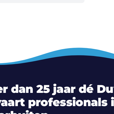
r dan 25 jaar dé D
aart professionals